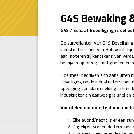
MELDPUNT VPB
G4S
Bewaking &
MELDPUNT GEMEE
G4S / Schaaf Beveiliging is collec
De surveillanten van G4S Beveiliging
industrieterreinen van Bolsward. Tijd
aan, noteren zij kentekens van verda
bedrijven op onregelmatigheden en h
Hoe meer bedrijven zich aansluiten bi
Beveiliging op de industrieterreinen 
opvolging van alarmmeldingen kan do
industrieterrein aanwezig is snel en 
Voordelen om mee te doen aan het 
Elke avond/nacht is er een sur
Dagelijks worden de terreinen 
Hoe meer deelname des te lange