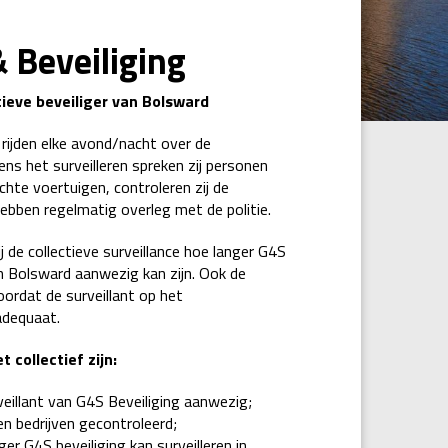
 Beveiliging
NTE
tieve beveiliger van Bolsward
 rijden elke avond/nacht over de
ens het surveilleren spreken zij personen
chte voertuigen, controleren zij de
ebben regelmatig overleg met de politie.
j de collectieve surveillance hoe langer G4S
in Bolsward aanwezig kan zijn. Ook de
ordat de surveillant op het
adequaat.
collectief zijn:
veillant van G4S Beveiliging aanwezig;
en bedrijven gecontroleerd;
r G4S beveiliging kan surveilleren in