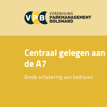
Centraal gelegen aan
de A7
Brede schakering aan bedrijven