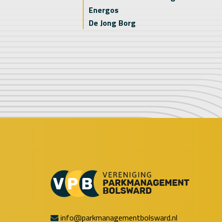
Energos
De Jong Borg
info@parkmanagementbolsward.nl