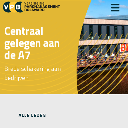
Centraal
gelegen aan
de A7
Brede schakering aan
bedrijven
ALLE LEDEN