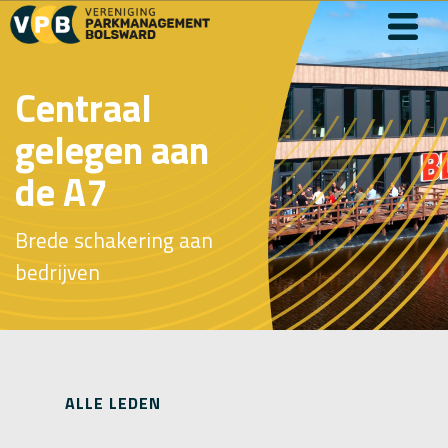
Centraal
gelegen aan
de A7
Brede schakering aan
bedrijven
ALLE LEDEN