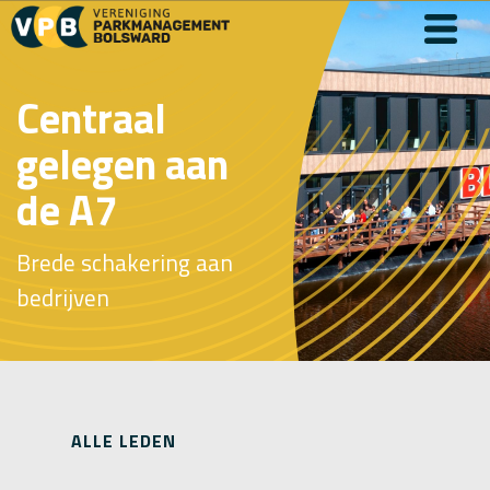
Centraal
gelegen aan
de A7
Brede schakering aan
bedrijven
ALLE LEDEN