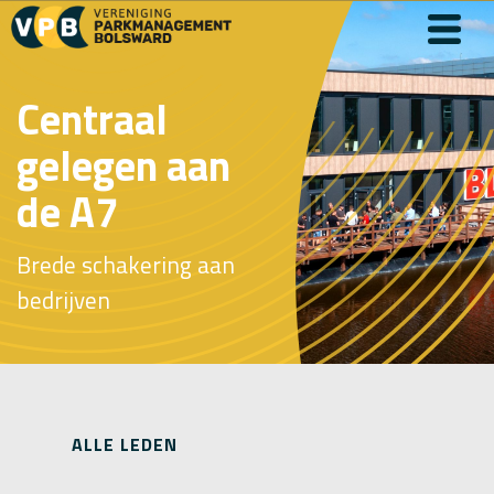
Centraal
gelegen aan
de A7
Brede schakering aan
bedrijven
ALLE LEDEN