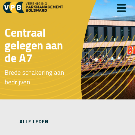
Centraal
gelegen aan
de A7
Brede schakering aan
bedrijven
ALLE LEDEN