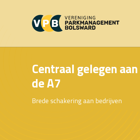
Centraal gelegen aan
de A7
Brede schakering aan bedrijven