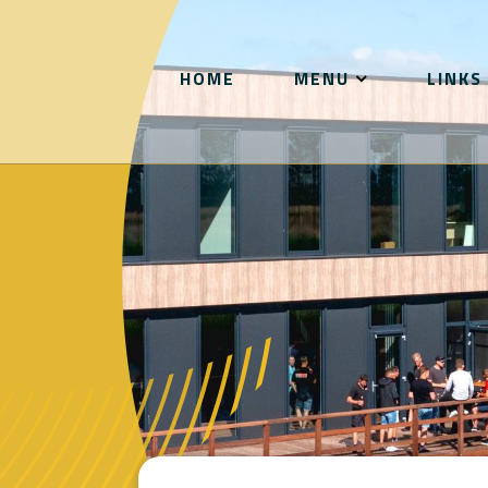
HOME
MENU
LINKS
OVER VPB
STRUKTUUR EN
ORGANISATIE
COLLECTIEVE PRO
COLLECTIEVE CON
PARTNERS